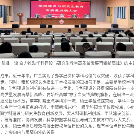
 瞄准一流 奋力推动学科建设与研究生教育高质量发展再攀新高峰》的
与成果。近十年来，广金实现了办学层次和学科地位的双突破，收获了学
进步。同时，雍和明校长也指出了学校发展的短板与不足，主要是学校学
完善，学科建设体制机制有待进一步优化，学科建设的经费保障有待进一
高质量发展再攀新高峰，要始终高举“敢字当头”的鲜明旗帜，在瞄准一
发展总目标不放，牢牢盯紧重点学科冲一流、硕士学位点谋突破、学科平
住今年学位点拓点的机遇，申请新增2-3个一级学科硕士学位授权点、6-
期间学科建设与研究生教育创新发展，要从科研机制创新、团队建设创新
维，统筹兼顾，协调发展，科学把握学科建设与研究生教育中的八大关系
的关系、硕士点提质增效与博士授权单位建设的关系、现有学位点建设与
系、刀尖向内与眼睛向外的关系。